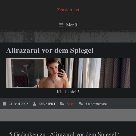
Zum
Zensiert.net
Inhalt
springen
Menü
Alirazaral vor dem Spiegel
Klick mich!
21. Mai 2025
ZENSIERT
Sexy
5 Kommentare
5 Gedanken zu „Alirazaral vor dem Spiegel“