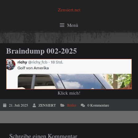
Zum
Zensiert.net
Inhalt
springen
Menü
Braindump 002-2025
Klick mich!
21. Juli 2025
ZENSIERT
Bilder
0 Kommentare
Schreibe einen Kommentar