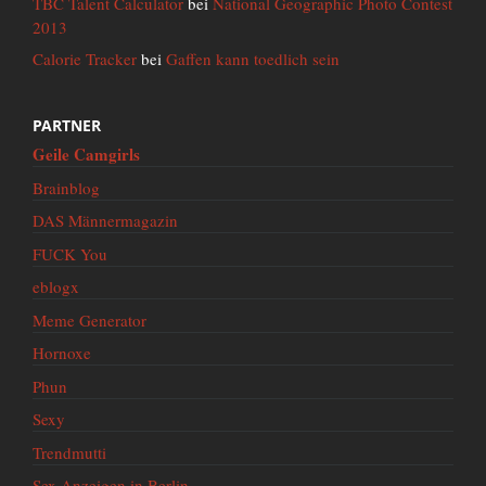
TBC Talent Calculator
bei
National Geographic Photo Contest
2013
Calorie Tracker
bei
Gaffen kann toedlich sein
PARTNER
Geile Camgirls
Brainblog
DAS Männermagazin
FUCK You
eblogx
Meme Generator
Hornoxe
Phun
Sexy
Trendmutti
Sex Anzeigen in Berlin