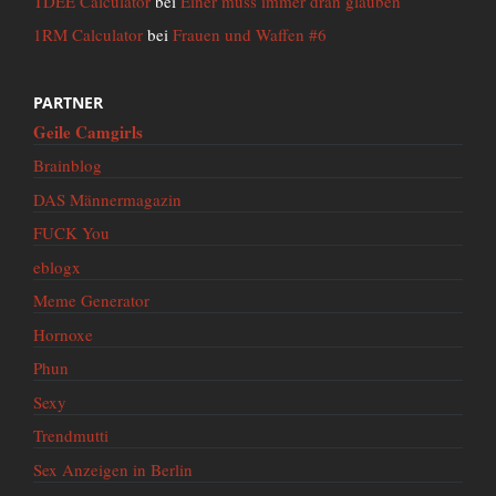
TDEE Calculator
bei
Einer muss immer dran glauben
1RM Calculator
bei
Frauen und Waffen #6
PARTNER
Geile Camgirls
Brainblog
DAS Männermagazin
FUCK You
eblogx
Meme Generator
Hornoxe
Phun
Sexy
Trendmutti
Sex Anzeigen in Berlin