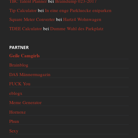
TBC Talent Planner
bei
Braindump 023-2017
Tip Calculator
bei
In eine enge Parkluecke eniparken
Square Meter Converter
bei
Hartz4 Wohnwagen
TDEE Calculator
bei
Dumme Wahl des Parkplatz
PARTNER
Geile Camgirls
Brainblog
DAS Männermagazin
FUCK You
eblogx
Meme Generator
Hornoxe
Phun
Sexy