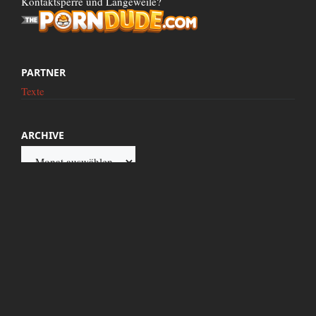
Kontaktsperre und Langeweile?
PARTNER
Texte
ARCHIVE
Archive
Diese Seite wird präsentiert von Google.de. Dieser Internetz Server wird mit 100%
reinem Atomstrom betrieben. Titel und Texte neuer Artikel werden mit frischem
Blut arischer Jungfrauen geschrieben und für jeden Kommentar spendet zensiert.to
eine DM an den Verband verfolgter Flugscheiben-Besitzer e.V. in
Neuschwabenland!
zensiert bei Fuckopedia
|
CaraCum
|
Inhalte einschicken
|
RSS Feed
|
Kontakt