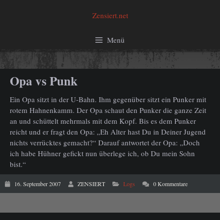
Zum
Zensiert.net
Inhalt
springen
Menü
Opa vs Punk
Ein Opa sitzt in der U-Bahn. Ihm gegenüber sitzt ein Punker mit
rotem Hahnenkamm. Der Opa schaut den Punker die ganze Zeit
an und schüttelt mehrmals mit dem Kopf. Bis es dem Punker
reicht und er fragt den Opa: „Eh Alter hast Du in Deiner Jugend
nichts verrücktes gemacht?“ Darauf antwortet der Opa: „Doch
ich habe Hühner gefickt nun überlege ich, ob Du mein Sohn
bist.“
16. September 2007
ZENSIERT
Logs
0 Kommentare