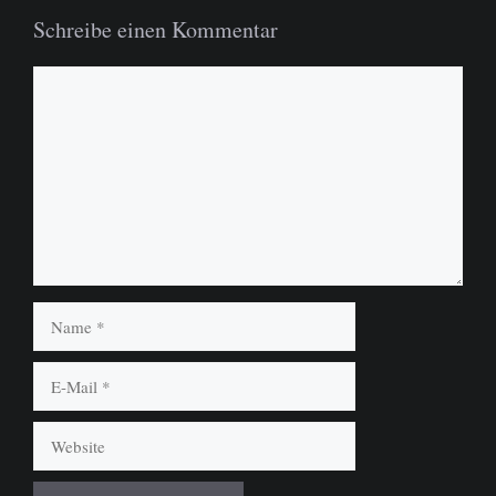
Schreibe einen Kommentar
Kommentar
Name
E-
Mail
Website