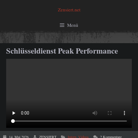
Zum
Zensiert.net
Inhalt
springen
Menü
Schlüsseldienst Peak Performance
14. Mai 2026
ZENSIERT
Intern
,
Videos
2 Kommentare