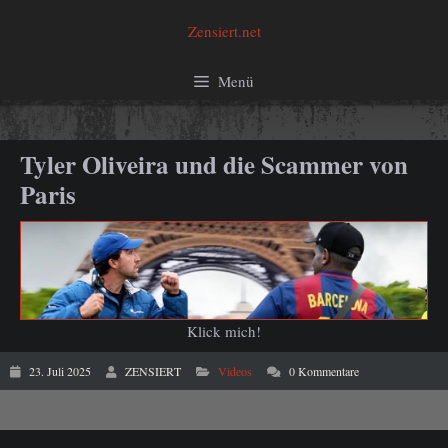
Zum
Zensiert.net
Inhalt
springen
Menü
Tyler Oliveira und die Scammer von
Paris
Klick mich!
23. Juli 2025
ZENSIERT
Videos
0 Kommentare