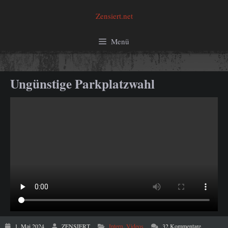
Zum
Zensiert.net
Inhalt
springen
Menü
Ungünstige Parkplatzwahl
1. Mai 2024
ZENSIERT
Intern
,
Videos
32 Kommentare