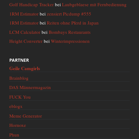
Golf Handicap Tracker
bei
Laubgeblaese mit Fernbedienung
1RM Estimator
bei
zensiert Picdump #555
1RM Estimator
bei
Reiten ohne Pferd in Japan
LCM Calculator
bei
Bombays Restaurants
Height Converter
bei
Winterimpressionen
PARTNER
Geile Camgirls
Brainblog
DAS Männermagazin
FUCK You
eblogx
Meme Generator
Hornoxe
Phun