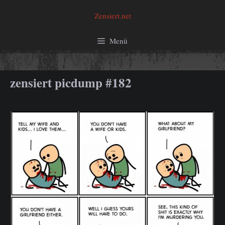
Zum
Zensiert.net
Inhalt
springen
Menü
zensiert picdump #182