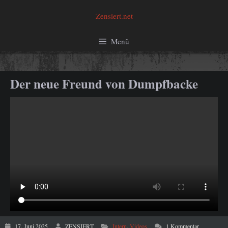
Zum
Zensiert.net
Inhalt
springen
Menü
Der neue Freund von Dumpfbacke
17. Juni 2025
ZENSIERT
Intern
,
Videos
1 Kommentar