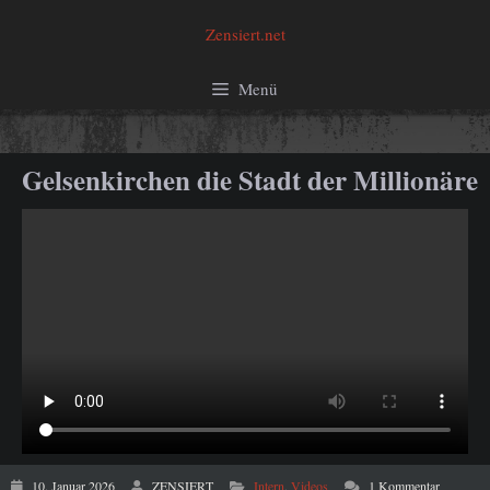
Zum
Zensiert.net
Inhalt
springen
Menü
Gelsenkirchen die Stadt der Millionäre
10. Januar 2026
ZENSIERT
Intern
,
Videos
1 Kommentar