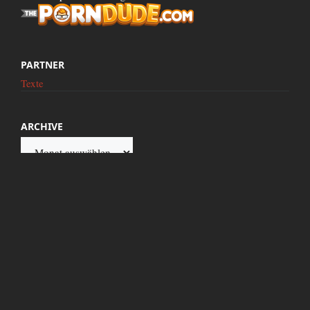
PARTNER
Texte
ARCHIVE
Archive
Diese Seite wird präsentiert von Google.de. Dieser Internetz Server wird mit 100%
reinem Atomstrom betrieben. Titel und Texte neuer Artikel werden mit frischem
Blut arischer Jungfrauen geschrieben und für jeden Kommentar spendet zensiert.to
eine DM an den Verband verfolgter Flugscheiben-Besitzer e.V. in
Neuschwabenland!
zensiert bei Fuckopedia
|
CaraCum
|
Inhalte einschicken
|
RSS Feed
|
Kontakt