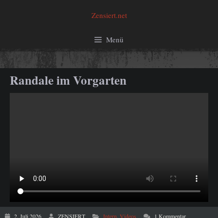
Zum
Zensiert.net
Inhalt
springen
Menü
Randale im Vorgarten
2. Juli 2026
ZENSIERT
Intern
,
Videos
1 Kommentar